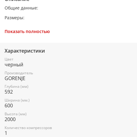
Общие данные:
Размеры:
высота (см): 200
Показать полностью
ширина (см): 60
глубина (см): 59,2
Характеристики
Цвет
черный
Общий объем/ Полезный объем:
Производитель
Холодильника (л): 353/331
GORENJE
Холодильной камеры (л): 243/235
Глубина (мм)
592
Морозильной камеры (л): 110/96
Ширина (мм.)
600
Высота (мм)
Тип управления: электронный
2000
Класс энергопотребления: A++
Количество компрессоров
1
Количество компрессоров: 1