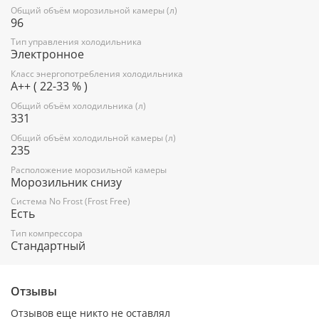
Общий объём морозильной камеры (л)
Годовое потребление энергии: 248 кВтч/год
96
Цвет: черный
Тип управления холодильника
Электронное
Класс энергопотребления холодильника
A++ ( 22-33 % )
Холодильное отделение:
Общий объём холодильника (л)
Полки из стекла
331
1 дверная полка для бутылок без фиксатора
Общий объём холодильной камеры (л)
235
3 дверные полки
Расположение морозильной камеры
Multiflow 360°: многопоточная 3D подача воздуха
Морозильник снизу
Система Nо Frost (Frost Free, Ноу Фрост)
Система No Frost (Frost Free)
Есть
Светодиодное освещение на потолке
Тип компрессора
Стандартный
Ящик для овощей и фруктов
Технология IonAir
Отзывы
Вкладыш для яиц: 1/6
Отзывов еще никто не оставлял