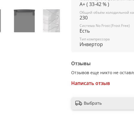
A+ ( 33-42 % )
Тип управления: электро
Общий объём холодильной ка
Класс энергопотребления:
230
Система No Frost (Frost Free)
Климатический класс: SN-T 
Есть
Количество компрессоров
Тип компрессора
Инвертор
Годовое потребление энер
Цвет: серый
Отзывы
Отзывов еще никто не оставл
Холодильное отделение:
Написать отзыв
3 полки из закаленного ст
5 полок на двери
Выбрать
Зона свежести
Система No Frost (Frost Fr
Светодиодное освещение