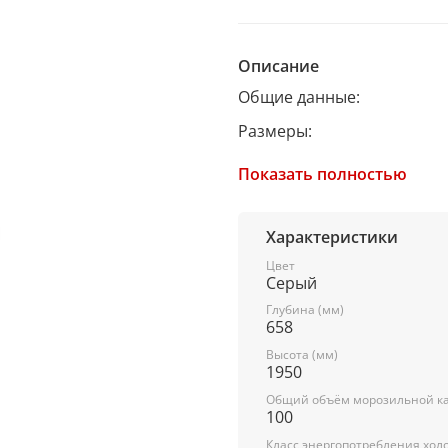
Описание
Общие данные:
Размеры:
высота: 195 см
Показать полностью
ширина: 60 см
глубина: 65,8 см
Характеристики
Цвет
Серый
Общий объем/ Полезный 
Глубина (мм)
658
Холодильника (л): 344/330
Высота (мм)
Холодильной камеры (л): 2
1950
Общий объём морозильной ка
Морозильной камеры (л): 
100
Класс энергопотребления хол