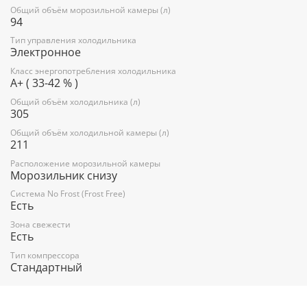
Общий объём морозильной камеры (л)
Климатический класс: SN-ST (от +10°С до +38°С)
94
Количество компрессоров: 1
Тип управления холодильника
Электронное
Годовое потребление энергии: 289 кВтч
Класс энергопотребления холодильника
A+ ( 33-42 % )
Цвет: белый
Общий объём холодильника (л)
305
Холодильное отделение:
Общий объём холодильной камеры (л)
211
Общее количество полок из стекла: 2
Расположение морозильной камеры
Количество барьеров на двери: 3
Морозильник снизу
Барьер (емкость) двери: 1
Система No Frost (Frost Free)
Есть
Зона свежести («Super Fresh Box»)
Зона свежести
Есть
Температура хранения свежих продуктов: до +8 °C
Тип компрессора
Средняя температура хранения свежих продуктов: +4 °C
Стандартный
Система No Frost (Frost Free, Ноу Фрост)
Внутреннее LED освещение