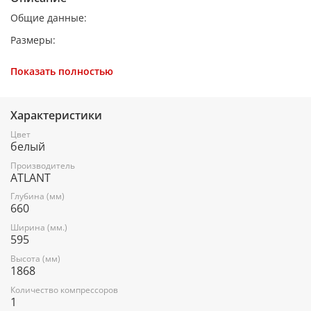
Общие данные:
Размеры:
высота (см): 186.8
Показать полностью
ширина (см): 59.5
глубина (см): 66
Характеристики
Цвет
белый
Общий объем/ Полезный объем:
Производитель
Холодильника (л): 343/305
ATLANT
Холодильной камеры (вкл. зону свежести) (л): -/211
Глубина (мм)
660
Морозильной камеры (л): -/94
Ширина (мм.)
595
Зона свежести: -/21 л
Высота (мм)
1868
Тип управления: электронный
Количество компрессоров
1
Класс энергопотребления: A+