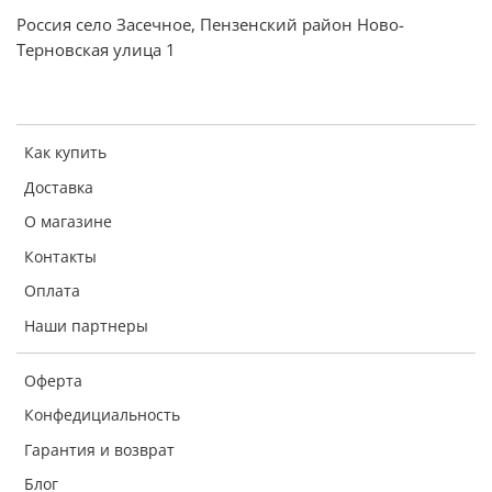
Емкости SLIM SPACE: 2
Россия село Засечное, Пензенский район Ново-
Терновская улица 1
Дополнительная информация:
Электронный блок управления и индикации
Как купить
Внешний дисплей
Доставка
Самодиагностика
О магазине
Функция Отпуск
Контакты
Звуковая сигнализация при незакрытой двери
Оплата
Уровень шума: 42 дБ
Наши партнеры
Перенавешиваемые двери
Тип ручки: скрытая
Оферта
Конфедициальность
Гарантия и возврат
Блог