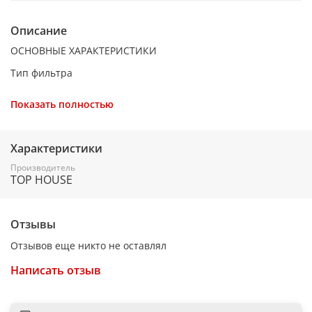
Описание
ОСНОВНЫЕ ХАРАКТЕРИСТИКИ
Тип фильтра
HEPA
Показать полностью
Класс HEPA-фильтра
12
Характеристики
Материал фильтра
Производитель
TOP HOUSE
микроволокно, пластик
ОСНОВНЫЕ ХАРАКТЕРИСТИКИ
Отзывы
Количество фильтров в комплекте, шт
Отзывов еще никто не оставлял
1
Написать отзыв
Совместимость
Bosch Ergomaxx, Siemens DynaPower