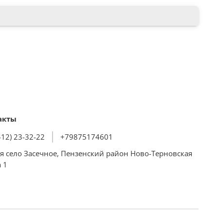
акты
412) 23-32-22
+79875174601
я село Засечное, Пензенский район Ново-Терновская
 1