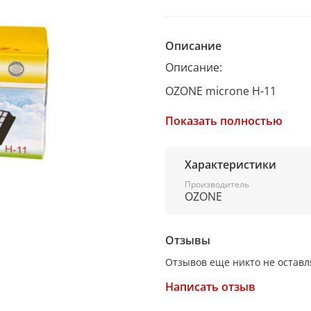
Описание
Описание:
OZONE microne H-11
HEPA - фильтр для пылесо
Показать полностью
Для пылесосов Bosch серии:
Характеристики
BSG62030, BSG62082, BSG6
Производитель
BSGL3222RU, BSGL32282, B
OZONE
BSGL41674, BSGL41674, BS
Отзывы
Для пылесосов Siemens серии
Отзывов еще никто не оставл
Написать отзыв
тип оригинального фильтр