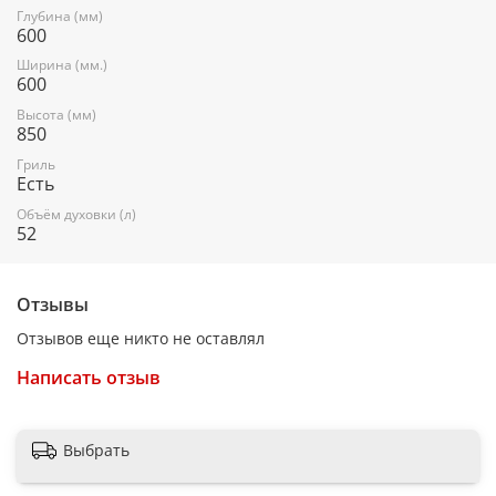
Глубина (мм)
Тип: электрическая
600
Полезный объем: 52 л
Ширина (мм.)
600
Мощность верхнего ТЭН духовки: 0,8 кВт
Высота (мм)
850
Мощность нижнего ТЭН духовки: 1,2 кВт
Гриль
Мощность электрогриля: 1,2 кВт
Есть
Мощность ТЭН вентилятора: 2,0 кВт
Объём духовки (л)
52
Электрогриль
Вентилятор
Отзывы
Турбо-гриль
Отзывов еще никто не оставлял
Вертел с электроприводом
Написать отзыв
Терморегулятор
Двойная подсветка
Выбрать
Проволочные направляющие духовки