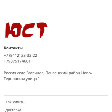
Комплектация:
2 жаровни
1 решетка
Дополнительная информация:
Таймер электромеханический
Контакты
Выдвижной ящик
+7 (8412) 23-32-22
+79875174601
Регулировочные ножки
Без крышки
Россия село Засечное, Пензенский район Ново-
Фасад стеклянный коричневый с растровым рисунком
Терновская улица 1
Номинальная потребляемая мощность электроэнергии:
3,29 кВт
Габариты: 85х60х60 см
Как купить
Вес: 49.2 кг
Доставка