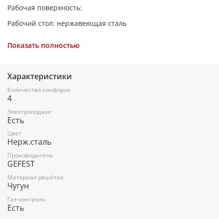
Рабочая поверхность:
Рабочий стол: нержавеющая сталь
Количество конфорок: 4
Показать полностью
Газ-контроль горелок стола
Электророзжиг горелок стола, встроенный в ручки
Характеристики
Решетки горелок стола: чугунные
Количество конфорок
4
Электроподжиг
Духовка:
Есть
Тип: газовая
Цвет
Нерж.сталь
Полезный объем: 52 л
Производитель
GEFEST
Газ-контроль
Материал решётки
Электророзжиг духовки, встроенный в ручки
Чугун
Гриль-горелка газовая
Газ-контроль
Есть
Подсветка духовки одинарная