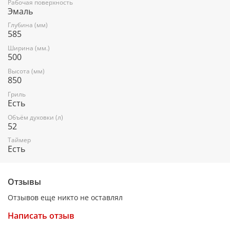
Рабочая поверхность
Проволочные направляющие
Эмаль
Терморегулятор (термостат)
Глубина (мм)
585
Вертел с электроприводом
Ширина (мм.)
500
Высота (мм)
Дополнительная информация:
850
Габариты: 85х50х58,5 см
Гриль
Есть
Выдвижной ящик
Объём духовки (л)
Ножки регулировочные
52
Таймер электронный
Таймер
Есть
Стеклянная крышка
Отзывы
Отзывов еще никто не оставлял
Написать отзыв