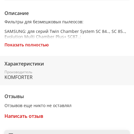
Описание
Фильтры для безмешковых пылеосов:
SAMSUNG: для серий Twin Chamber System SC 84.., SC 85..,
Evolution Multi Chamber Plus+ SC87..;
Показать полностью
Тип оригинального комплекта фильтров SAMSUNG: DJ97-
00849B
Характеристики
Производитель
KOMFORTER
Отзывы
Отзывов еще никто не оставлял
Написать отзыв