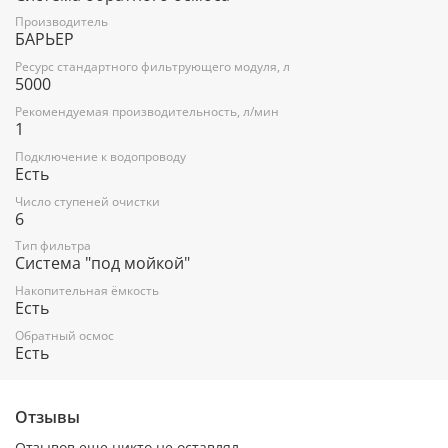
Тип очищаемой воды - Питьевая водопроводная
Производитель
БАРЬЕР
Наличие накопительного бака - Да
Ресурс стандартного фильтрующего модуля, л
Способ замены картриджей - Одной рукой за 30 секунд
5000
Типы фильтроэлементов в комплекте - Быстросъем
Рекомендуемая производительность, л/мин
1
Проблема воды - Очень грязная вода
Подключение к водопроводу
Наличие насоса - Нет
Есть
Наличие розетки под мойкой - Не требуется
Число ступеней очистки
6
Габаритные размеры в сборе, ДхШхВ (мм) - 384 х 111 х 324
Тип фильтра
Система "под мойкой"
Вес, кг - 7.36
Накопительная ёмкость
Есть
Обратный осмос
Есть
Отзывы
Отзывов еще никто не оставлял