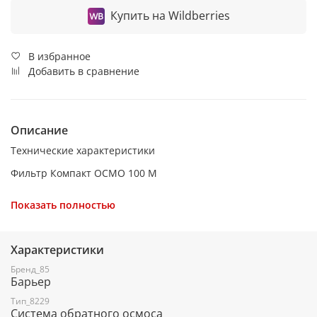
Купить на Wildberries
В избранное
Добавить в сравнение
Описание
Технические характеристики
Фильтр Компакт ОСМО 100 М
Производительность, л/мин - 1
Показать полностью
Ресурс, л - 5000
Минимальное давление, атм - 3.5
Характеристики
Максимальное давление, атм - 7
Бренд_85
Барьер
Кран в комплекте - Кран на две воды: осмотическую и
минерализованную
Тип_8229
Система обратного осмоса