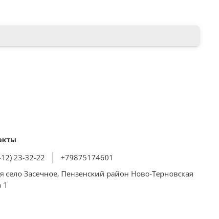
ие
ени
акты
412) 23-32-22
+79875174601
я село Засечное, Пензенский район Ново-Терновская
 1