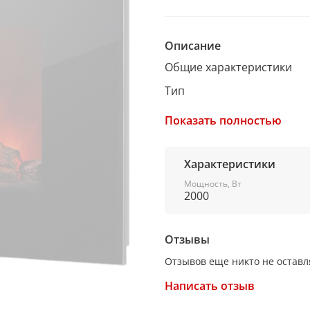
Описание
Общие характеристики
Тип
камин
Показать полностью
Установка
подвесная
Характеристики
Мощность
Мощность, Вт
2000
2 кВт
Напряжение
Отзывы
220В
Отзывов еще никто не оставл
Закрытый тип
Написать отзыв
есть