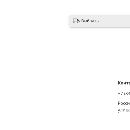
Дистанционное управлен
пульт ДУ
Выбрать
Эффект живого огня
есть
Работа от сети
есть
Функциональность
Регулировка уровня плам
Конт
есть
+7 (8
Без обогрева
Росси
есть
улица
Особенности
Ширина