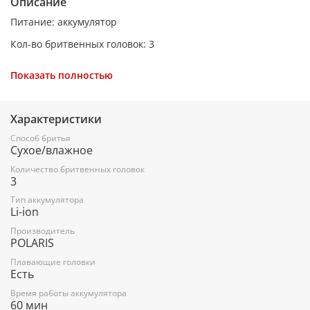
Описание
Питание: аккумулятор
Кол-во бритвенных головок: 3
Система бритья: роторная
Показать полностью
Влажное бритье: есть
Время автономной работы: 60 мин
Характеристики
Время зарядки аккумулятора: 90 мин
Способ бритья
Сухое/влажное
Триммер: есть
Количество бритвенных головок
Цвет: синий
3
Тип аккумулятора
Li-ion
Производитель
POLARIS
Плавающие головки
Есть
Время работы аккумулятора
60 мин