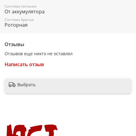
Система питания
Сумочка для хранения и перевозки.
От аккумулятора
Мощность: 4 Вт
Система бритья
Роторная
Промывка ножей под водой
Прорезиненное покрытие корпуса
Отзывы
Насадки: Триммер Встроенный
Отзывов еще никто не оставлял
Написать отзыв
Выбрать