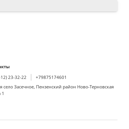
акты
412) 23-32-22
+79875174601
я село Засечное, Пензенский район Ново-Терновская
 1