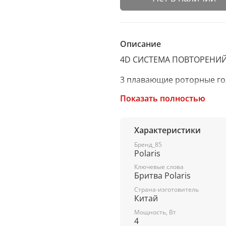
Описание
4D СИСТЕМА ПОВТОРЕНИЙ
3 плавающие роторные го
Показать полностью
Высокоточные двойные ле
Супермягкие кольца.
Характеристики
Сухое и влажное бритье.
Бренд_85
Polaris
Работа от аккумулятора.
Ключевые слова
Бритва Polaris
Литиевая батарея.
Страна-изготовитель
Китай
До 75 мин бритья.
Мощность, Вт
Полная зарядка 90 мин.
4