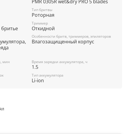
PMR 0305R wet&dry PRO 5 blades
.
Тип бритвы
Роторная
Триммер
 бритье
Откидной
еревозки.
Особенности бритв, триммеров, эпиляторов
кумулятора,
Влагозащищенный корпус
ряда
ой
а, мин
Время зарядки аккумулятора, ч
1.5
 корпуса
ок
Тип аккумулятора
Li-ion
нный
ял