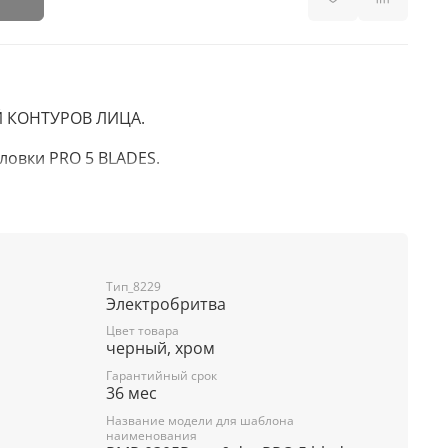
 КОНТУРОВ ЛИЦА.
ловки PRO 5 BLADES.
звия PRO 5 BLADES.
Тип_8229
Электробритва
Цвет товара
черный, хром
Гарантийный срок
36 мес
Название модели для шаблона
наименования