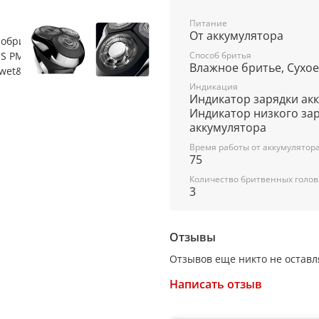
Переключатель ВКЛ./ВЫКЛ
Питание
От аккумулятора
Индикатор заряда.
Способ бритья
Влажное бритье, Сухое
Сумочка для хранения и п
Индикация
Индикатор зарядки ак
Мощность: 4 Вт
Индикатор низкого за
аккумулятора
Промывка ножей под вод
Время работы от аккумулятор
75
Прорезиненное покрытие
Количество бритвенных голов
3
Насадки: Триммер Встрое
Отзывы
Отзывов еще никто не оставл
Написать отзыв