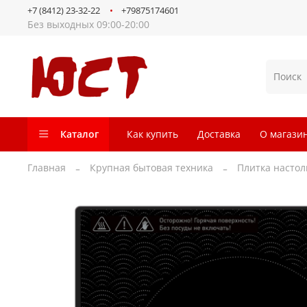
+7 (8412) 23-32-22
+79875174601
Без выходных 09:00-20:00
Каталог
Как купить
Доставка
О магази
Главная
Крупная бытовая техника
Плитка настол