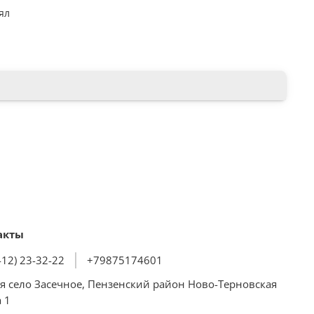
ял
хности: стеклокерамика
к
 20 кг
0 см
акты
412) 23-32-22
+79875174601
я село Засечное, Пензенский район Ново-Терновская
 1