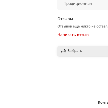
Традиционная
Глубина, см
54,7
Отзывы
Гриль
Отзывов еще никто не оставл
есть
Написать отзыв
Конвекция
есть
Выбрать
Переключатели
поворотные
Очистка духовки
эмаль легкой очистки
Класс энергопотребления
A
Конт
Тангенциальное охлажде