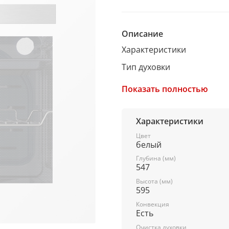
Описание
Характеристики
Тип духовки
мультифункциональная
Показать полностью
Цвет
белый
Характеристики
Объем, л
Цвет
белый
66
Глубина (мм)
547
Ширина, см
Высота (мм)
59,5
595
Конвекция
Высота, см
Есть
59,5
Очистка духовки