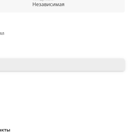
Независимая
ял
акты
ние