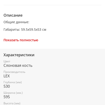
Описание
Общие данные:
Габариты: 59.5x59.5x53 см
Габариты ниши для встраивания: 60x56x56 см
Показать полностью
Объем: 6o л
Гриль: есть
Характеристики
Конвекция: есть
Цвет
Слоновая кость
Подсветка: есть
Производитель
Количество режимов работы: 7
LEX
Самоочистка: эмаль легкой очистки
Глубина (мм)
530
Ширина (мм.)
595
Режимы работы:
Высота (мм)
Конвекция