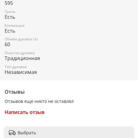
595
Нижний нагрев
Гриль
Есть
Подсветка
Конвекция
Размораживание
Есть
Традиционный
Объём духовки (л)
60
Турбо гриль
Очистка духовки
Традиционная
Турбо гриль с обдувом
Тип духовки
Независимая
Управление и функции:
Поворотные переключатели
Отзывы
Таймер
Отзывов еще никто не оставлял
Написать отзыв
Безопасность:
Количество стекол в дверце: 3
Выбрать
Тангенциальное охлаждение