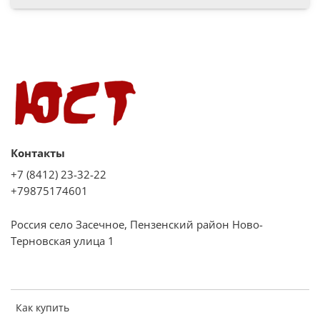
Оборудование:
1 решетка
1 глубокий противень
Дополнительная информация:
Контакты
Класс энергопотребления: А
+7 (8412) 23-32-22
Максимальная температура: 250 °С
+79875174601
Дверца духовки cъемная
Россия село Засечное, Пензенский район Ново-
Внутреннее стекло легко вынимается
Терновская улица 1
Максимальная мощность подключения: 2900 Вт
Как купить