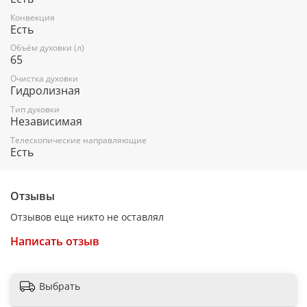
Конвекция
Мощность подключения
Есть
2.8 кВт
Объём духовки (л)
65
Очистка духовки
Гидролизная
Размеры (ВхШхГ)
Тип духовки
59.5 х 59.5 x 57.5 см
Независимая
Телескопические направляющие
Есть
Максимальная температура
250 °C
Отзывы
Отзывов еще никто не оставлял
Режимы
Написать отзыв
Режимы нагрева
Выбрать
большой гриль, верхний нагрев + нижний нагрев, гриль +
конвекция, конвекция, нижний нагрев