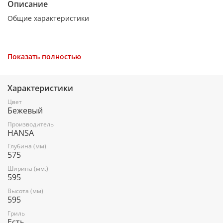
Описание
Общие характеристики
Тип духовки
Показать полностью
электрическая
Характеристики
Установка
Цвет
Бежевый
независимая
Производитель
HANSA
Объем духовки
Глубина (мм)
575
65 л
Ширина (мм.)
595
Высота (мм)
Класс энергопотребления
595
A
Гриль
Есть