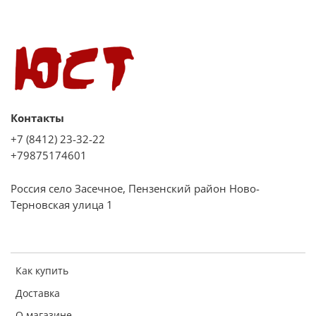
Дополнительная информация:
Количество стекол в дверце духового шкафа: 2
Максимальная температура духовки, °C: 275
Верхний ТЭН: 0,8 кВт
Нижний ТЭН: 1,2 кВт
Контакты
Электрогриль: 1,2 кВт
+7 (8412) 23-32-22
Общая мощность: 1.88 кВт
+79875174601
Россия село Засечное, Пензенский район Ново-
Терновская улица 1
Как купить
Доставка
О магазине