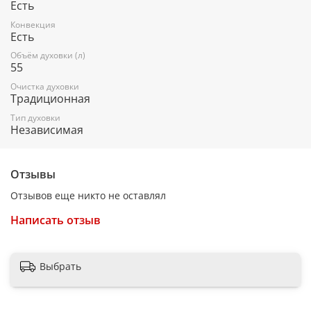
Есть
Гриль: электрический
Конвекция
Турбо-гриль
Есть
Вертел
Объём духовки (л)
55
Подсветка духовки
Очистка духовки
Традиционная
Тип духовки
Управление и функции:
Независимая
Таймер электромеханический
Отзывы
Принадлежности:
Отзывов еще никто не оставлял
Противень плоский
Написать отзыв
Противень
Решетка
Выбрать
Вертел