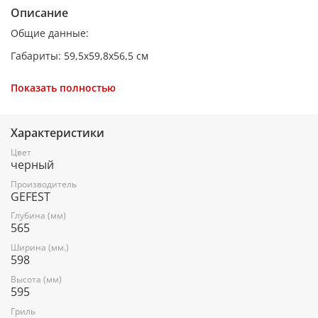
Описание
Общие данные:
Габариты: 59,5х59,8х56,5 см
Габариты ниши для встраивания: 58х56х55 см
Показать полностью
Полезный объем: 55 л
Масса нетто, кг: 33.1
Характеристики
Масса брутто, кг: 36.9
Цвет
черный
Гриль: есть
Производитель
Подсветка: одинарная
GEFEST
Самоочистка: эмаль
Глубина (мм)
565
Количество режимов приготовления: 4
Ширина (мм.)
598
Высота (мм)
Режимы приготовления:
595
Терморегулятор (термостат)
Гриль