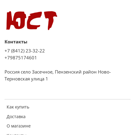
Быстрый старт (30 сек)
Быстрый предварительный нагрев
Пауза
Авторазморозка
Контакты
Изменение времени приготовления и температуры: есть (в
любой момент)
+7 (8412) 23-32-22
+79875174601
Часы
Таймер (макс. 95 мин)
Россия село Засечное, Пензенский район Ново-
Звуковой сигнал
Терновская улица 1
Системы безопасности:
Как купить
Кол-во стекол: 3
Доставка
Блокировка от детей
О магазине
Защита от перегрева