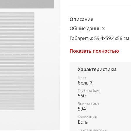
Описание
Общие данные:
Габариты: 59.4x59.4x56 см
Габариты ниши для встраи
Показать полностью
Объем, л: 72 л
Гриль: есть
Характеристики
Конвекция: есть
Цвет
белый
Освещение: есть
Глубина (мм)
560
Ветел: нет
Высота (мм)
Самоочистка: паровая
594
Конвекция
Режимы работы: 11
Есть
Принадлежности: противен
Очистка духовки