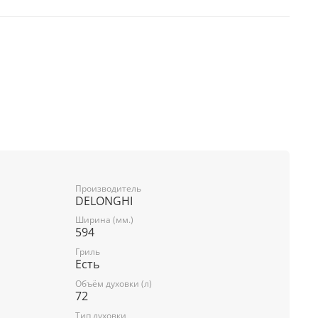
вания: 59.1х56х55 см
Производитель
DELONGHI
Ширина (мм.)
594
Гриль
Есть
Объём духовки (л)
72
ь, проволочная сетка для гриля, специальный
Тип духовки