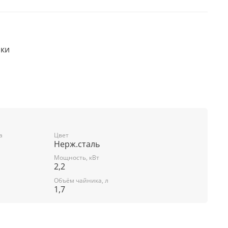
ики
200 Вт
таль
 Нет
а
Цвет
Нерж.сталь
Мощность, кВт
2,2
 Нет
Объём чайника, л
1,7