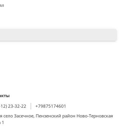
ял
акты
412) 23-32-22
+79875174601
я село Засечное, Пензенский район Ново-Терновская
 1