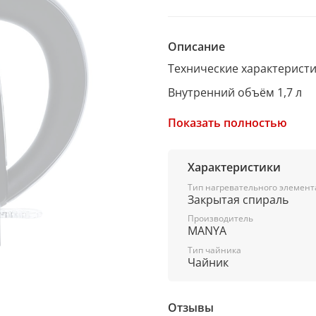
Описание
Технические характерист
Внутренний объём 1,7 л
Потребляемая мощность 2
Показать полностью
Материал корпуса Нерж. с
Регулировка температуры
Характеристики
Срок гарантии 1 год
Тип нагревательного элемент
Закрытая спираль
Цвет Нержавейка
Производитель
MANYA
Дополнительные функции
Тип чайника
Чайник
Отзывы