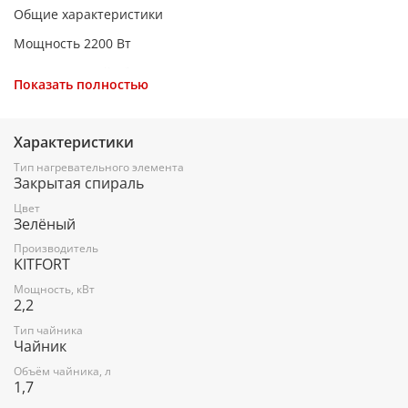
Общие характеристики
Мощность 2200 Вт
Максимальный объем 1.7 л
Показать полностью
Нагревательный элемент скрытый
Особенности
Характеристики
Индикатор включения есть
Тип нагревательного элемента
Закрытая спираль
Индикатор уровня воды есть
Цвет
Фильтр от накипи есть
Зелёный
Автоматическое отключение есть
Производитель
KITFORT
Подставка 360 градусов да
Мощность, кВт
2,2
Защита от включения без воды есть
Тип чайника
Корпус
Чайник
Материал корпуса нержавеющая сталь и пластик
Объём чайника, л
1,7
Цвет зеленый