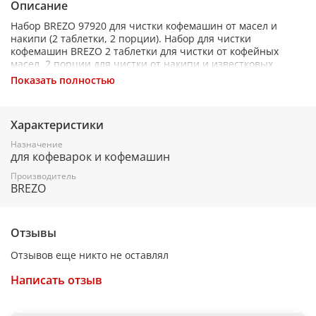
Описание
Набор BREZO 97920 для чистки кофемашин от масел и
накипи (2 таблетки, 2 порции). Набор для чистки
кофемашин BREZO 2 таблетки для чистки от кофейных
масел, 2 порции для чистки от накипи и известковых
отложений 97920 удаляет налет и накипь.
Показать полностью
Продлевает срок службы техники. Подходит для всех типов
кофемашин.
Характеристики
Назначение
для кофеварок и кофемашин
Производитель
BREZO
Отзывы
Отзывов еще никто не оставлял
Написать отзыв