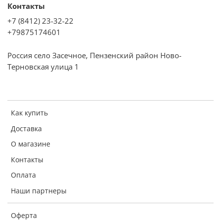
Контакты
Корпус
+7 (8412) 23-32-22
Материал корпуса
+79875174601
нержавеющая сталь/пластик
Россия село Засечное, Пензенский район Ново-
Цвет
Терновская улица 1
серебристый
Упаковка
Габариты упаковки (ед) ДхШхВ
Как купить
0.23x0.13x0.28 м
Доставка
Вес упаковки (ед)
О магазине
1.91 кг
Контакты
Оплата
Наши партнеры
Оферта