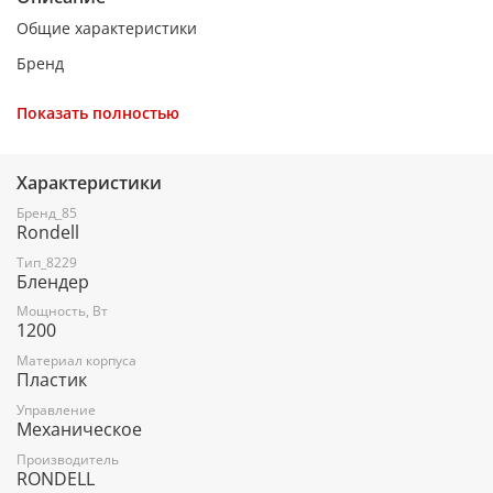
Общие характеристики
Бренд
RONDELL
Показать полностью
Модель
1301-RE-01
Характеристики
Тип
Бренд_85
Rondell
погружной
Тип_8229
Мощность
Блендер
1200 Вт
Мощность, Вт
1200
Регулировка скорости вращения
Материал корпуса
Пластик
есть
Управление
Материал погружной части
Механическое
нержавеющая сталь
Производитель
RONDELL
Материал ножей