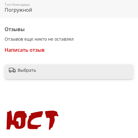
Тип блендера
нержавеющая сталь
Погружной
Насадки в комплекте
Измельчитель
Отзывы
в комплекте
Отзывов еще никто не оставлял
Венчик для взбивания
Написать отзыв
в комплекте
Особенности
Выбрать
Турборежим
есть
Электропитание
Электропитание
от сети
Длина сетевого шнура
1.2 м